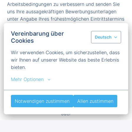
Arbeitsbedingungen zu verbessern und senden Sie
uns Ihre aussagekräftigen Bewerbungsunterlagen
unter Angabe Ihres frühestmöglichen Eintrittstermins
über unser Online-Portal zu.
Vereinbarung über
Deutsch
Cookies
TENTE-ROLLEN GmbH
Phillip Sprenga
Wir verwenden Cookies, um sicherzustellen, dass 
wir Ihnen auf unserer Website das beste Erlebnis 
Herrlinghausen 75
bieten.
42929 Wermelskirchen
Mehr Optionen
Bewerben
Notwendigen zustimmen
Allen zustimmen
oder