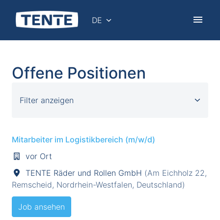
Zum
Inhalt
DE
Startseite
springen
Offene Positionen
Filter anzeigen
Mitarbeiter im Logistikbereich (m/w/d)
vor Ort
TENTE Räder und Rollen GmbH
(
Am Eichholz 22
,
Remscheid
,
Nordrhein-Westfalen
,
Deutschland
)
Job ansehen