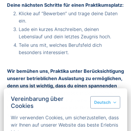
Deine nächsten Schritte für einen Praktikumsplatz:
Klicke auf “Bewerben” und trage deine Daten
ein.
Lade ein kurzes Anschreiben, deinen
Lebenslauf und dein letztes Zeugnis hoch.
Teile uns mit, welches Berufsfeld dich
besonders interessiert.
Wir bemühen uns, Praktika unter Berücksichtigung
unserer betrieblichen Auslastung zu ermöglichen,
denn uns ist wichtig, dass du einen spannenden
und aufschlussreichen Einblick in die Arbeitswelt
Vereinbarung über
erhältst. Damit dein Praktikum eine wertvolle
Deutsch
Cookies
Erfahrung wird, prüfen wir jede Bewerbung
sorgfältig und melden uns zeitnah bei dir.
Wir verwenden Cookies, um sicherzustellen, dass 
wir Ihnen auf unserer Website das beste Erlebnis 